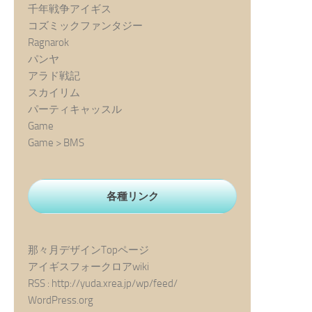
千年戦争アイギス
コズミックファンタジー
Ragnarok
パンヤ
アラド戦記
スカイリム
パーティキャッスル
Game
Game > BMS
各種リンク
那々月デザインTopページ
アイギスフォークロアwiki
RSS : http://yuda.xrea.jp/wp/feed/
WordPress.org