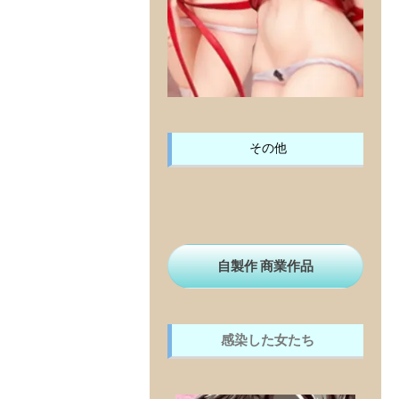
その他
自製作 商業作品
感染した女たち