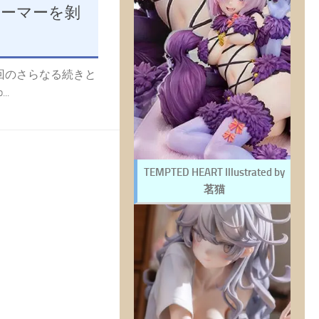
アーマーを剝
８
回のさらなる続きと
..
TEMPTED HEART Illustrated by
茗猫