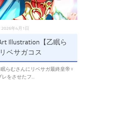
2026年4月1日
Art Illustration【乙眠ら
リベサガコス
er乙眠らむさんにリベサガ最終皇帝♀
レをさせたフ...