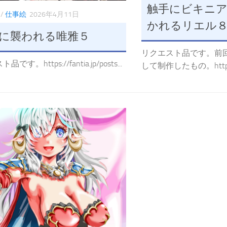
触手にビキニ
/
仕事絵
2026年4月11日
かれるリエル
に襲われる唯雅５
リクエスト品です。前
です。https://fantia.jp/posts...
して制作したもの。http.