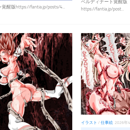
ベルディナート覚醒版
https://fantia.jp/posts/4...
https://fantia.jp/post...
イラスト
/
仕事絵
2026年