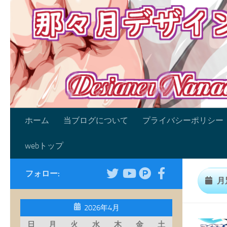
コンテンツへスキップ
ホーム
当ブログについて
プライバシーポリシー
webトップ
フォロー:
月
2026年4月
日
月
火
水
木
金
土