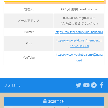
管理人
那々月 幽堕(nanaduki yuda)
nanaduki00△gmail.com
メールアドレス
（△を@に変えてください）
Twitter
https://twitter.com/yuda_nanaduki
https://www.pixiv.net/member.ph
Pixiv
p?id=1303060
https://www.youtube.com/@nana
YouTube
duki
フォロー:
2026年7月