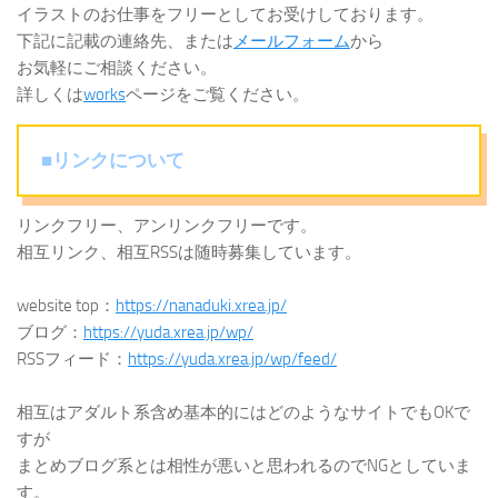
イラストのお仕事をフリーとしてお受けしております。
下記に記載の連絡先、または
メールフォーム
から
お気軽にご相談ください。
詳しくは
works
ページをご覧ください。
■リンクについて
リンクフリー、アンリンクフリーです。
相互リンク、相互RSSは随時募集しています。
website top：
https://nanaduki.xrea.jp/
ブログ：
https://yuda.xrea.jp/wp/
RSSフィード：
https://yuda.xrea.jp/wp/feed/
相互はアダルト系含め基本的にはどのようなサイトでもOKで
すが
まとめブログ系とは相性が悪いと思われるのでNGとしていま
す。