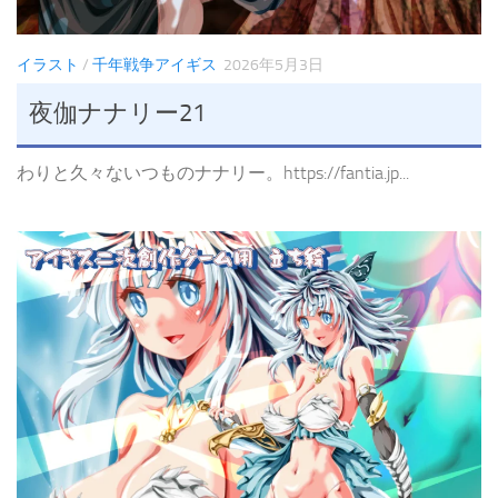
イラスト
/
千年戦争アイギス
2026年5月3日
夜伽ナナリー21
わりと久々ないつものナナリー。https://fantia.jp...