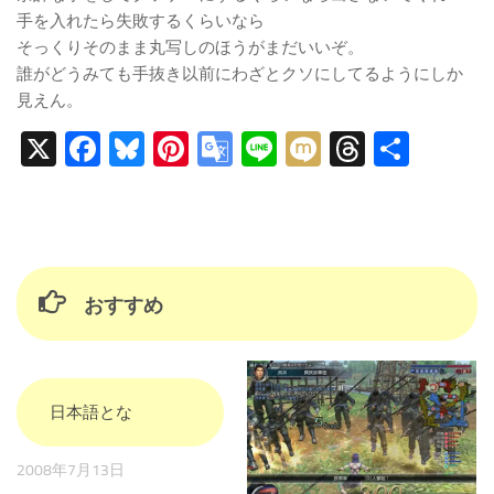
手を入れたら失敗するくらいなら
そっくりそのまま丸写しのほうがまだいいぞ。
誰がどうみても手抜き以前にわざとクソにしてるようにしか
見えん。
X
Facebook
Bluesky
Pinterest
Google
Line
Mixi
Threads
共
Translate
有
おすすめ
日本語とな
2008年7月13日