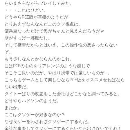
をいまさらながらプレイしてみた。
・・・これはひどい。
どうやらPCE版が基盤のようだが
とりあえずなんなんだこのクソ視点は。
傭兵重なっただけで奥がちゃんと見えんだろうがｗ
壁がすっげー邪魔だし。
そして携帯だからとはいえ、この操作性の悪さったらない
ぞ。
もう少しなんとかならんのかこれ。
曲はPCEのものをリアレンジのような感じで
そこそこ良いのだが、やはり携帯では厳しいものが…。
こっちもゲームとして楽しむならPCE版をオススメせねばなら
ない出来だ。
タイトーばりの改悪をした会社はどこかなと調べてみると。
どうやらハドソンのようだ。
またか。
ここはクソゲーが好きなのか？
なぜ良ゲーをわざわざクソゲーにするんだ。
余計な事をしてクソゲーにするぐらいなら出さないでくれ！