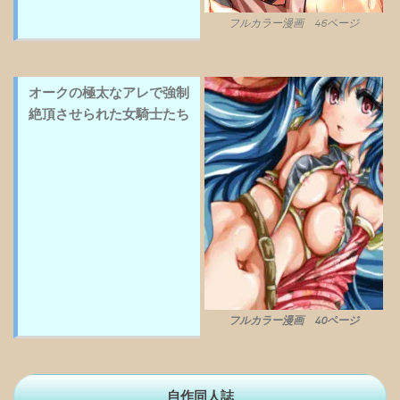
フルカラー漫画 46ページ
オークの極太なアレで強制
絶頂させられた女騎士たち
フルカラー漫画 40ページ
自作同人誌