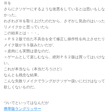
Ⅲを
さらにクソゲーにするような改悪をしているとは思いもしな
かった。
わざわざⅢを取り上げたのだから、さぞかし気合のはいった
リメイクかと思っていたら
この始末とは・・・。
＞ＰＳ２版で出た不具合を全て修正し操作性を向上させたリ
メイク版がＳＳ版みたいだが、
＞皮肉にも実態は逆なのだ。
＞ゲームとして楽しむなら、絶対ＰＳ２版は買ってはいけな
い。
これが本当なら（本当だろうけど）
なんとも残念な結果。
こんな失敗リメイクでラングがクソゲー扱いにだけはなって
欲しくないものだ。
ついでといってはなんだが
携帯版ラングリッサー