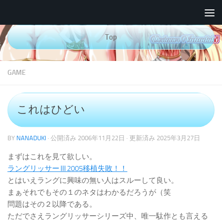
コンテンツへスキップ
Top
GAME
これはひどい
BY
NANADUKI
· 公開済み
2006年11月22日
· 更新済み
2025年3月27日
まずはこれを見て欲しい。
ラングリッサーⅢ2005移植失敗！！
とはいえラングに興味の無い人はスルーして良い。
まぁそれでもその１のネタはわかるだろうが（笑
問題はその２以降である。
ただでさえラングリッサーシリーズ中、唯一駄作とも言える