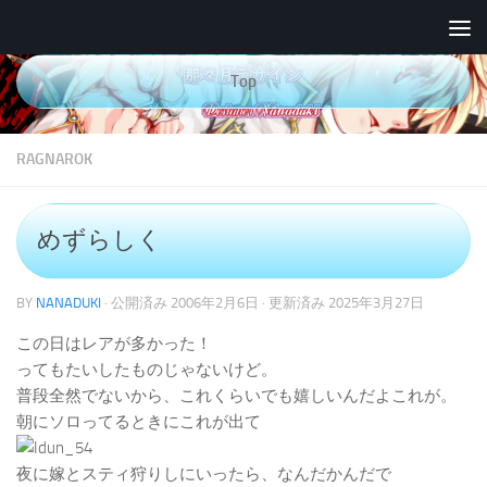
コンテンツへスキップ
Top
RAGNAROK
めずらしく
BY
NANADUKI
· 公開済み
2006年2月6日
· 更新済み
2025年3月27日
この日はレアが多かった！
ってもたいしたものじゃないけど。
普段全然でないから、これくらいでも嬉しいんだよこれが。
朝にソロってるときにこれが出て
夜に嫁とスティ狩りしにいったら、なんだかんだで