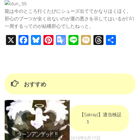
龍は今のところ行くたびにシューズ出ててかなりほくほく。
肝心のブーツが全く出ないのが運の悪さを示してはいるが(´A`)
一周するってのが結構肝心でしたねっと。
X
Facebook
Bluesky
Pinterest
Google
Line
Mixi
Threads
共
Translate
有
おすすめ
【SakrayJ】適当検証
１
2010年6月17日