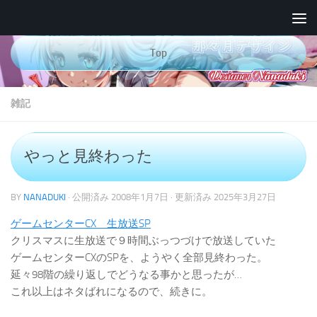
コンテンツへスキップ
Top
雑記
やっと見終わった
BY
NANADUKI
· 公開済み
2008年1月7日
· 更新済み
2025年3月27日
ゲームセンターCX 生放送SP
クリスマスに生放送で９時間ぶっつづけで放送していた
ゲームセンターCXのSPを、ようやく全部見終わった。
延々98階の繰り返しでどうなる事かと思ったが…
これ以上はネタばれになるので、続きに。