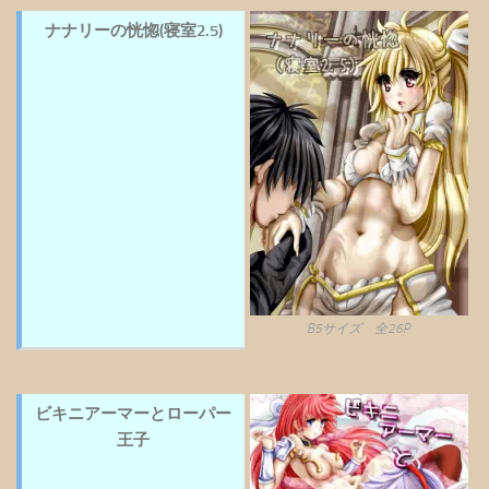
ナナリーの恍惚(寝室2.5)
B5サイズ 全26P
ビキニアーマーとローパー
王子