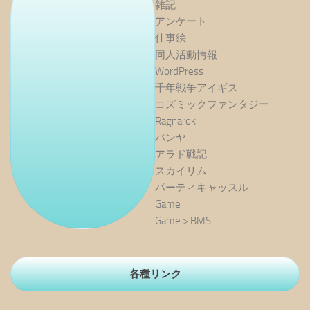
雑記
アンケート
仕事絵
同人活動情報
WordPress
千年戦争アイギス
コズミックファンタジー
Ragnarok
パンヤ
アラド戦記
スカイリム
パーティキャッスル
Game
Game > BMS
各種リンク