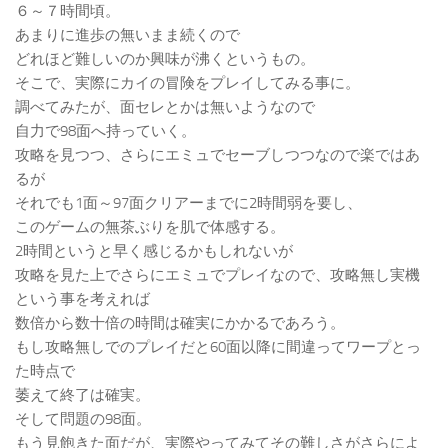
６～７時間頃。
あまりに進歩の無いまま続くので
どれほど難しいのか興味が沸くというもの。
そこで、実際にカイの冒険をプレイしてみる事に。
調べてみたが、面セレとかは無いようなので
自力で98面へ持っていく。
攻略を見つつ、さらにエミュでセーブしつつなので楽ではあ
るが
それでも1面～97面クリアーまでに2時間弱を要し、
このゲームの無茶ぶりを肌で体感する。
2時間というと早く感じるかもしれないが
攻略を見た上でさらにエミュでプレイなので、攻略無し実機
という事を考えれば
数倍から数十倍の時間は確実にかかるであろう。
もし攻略無しでのプレイだと60面以降に間違ってワープとっ
た時点で
萎えて終了は確実。
そして問題の98面。
もう見飽きた面だが、実際やってみてその難しさがさらによ