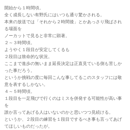
開始から１時間頃。
全く成長しない有野氏にはいつも通り驚かされる。
本来の放送では「それから２時間後」とかあっさり飛ばされ
る場面を
ノーカットで見ると非常に顕著。
２～３時間頃。
ようやく１段目が安定してくるも
２段目は致命的な状況。
ここまで進歩の無いまま延長決定は正直見ている側も苦しか
った事だろう。
というか挑戦の度に毎回こんな事してるこのスタッフには敬
意を表するしかない。
４～５時間頃。
１段目を一足飛びで行くのはミスを併発する可能性が高い事
を
誰か言ってあげる人はいないのかと思いつつ見続ける。
というか、２段目の練習を１段目でするべき事も言ってあげ
てほしいものだったが。