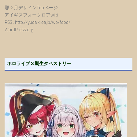
那々月デザインTopページ
アイギスフォークロアwiki
RSS : http://yuda.xrea.jp/wp/feed/
WordPress.org
ホロライブ３期生タペストリー