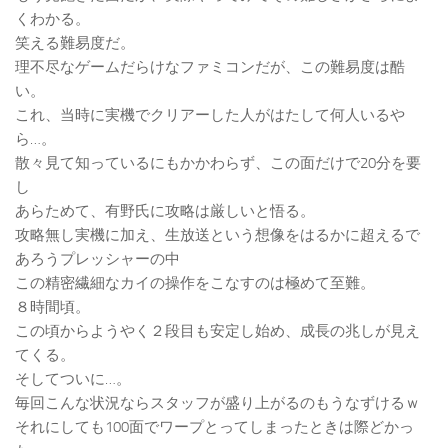
くわかる。
笑える難易度だ。
理不尽なゲームだらけなファミコンだが、この難易度は酷
い。
これ、当時に実機でクリアーした人がはたして何人いるや
ら…。
散々見て知っているにもかかわらず、この面だけで20分を要
し
あらためて、有野氏に攻略は厳しいと悟る。
攻略無し実機に加え、生放送という想像をはるかに超えるで
あろうプレッシャーの中
この精密繊細なカイの操作をこなすのは極めて至難。
８時間頃。
この頃からようやく２段目も安定し始め、成長の兆しが見え
てくる。
そしてついに…。
毎回こんな状況ならスタッフが盛り上がるのもうなずけるｗ
それにしても100面でワープとってしまったときは際どかっ