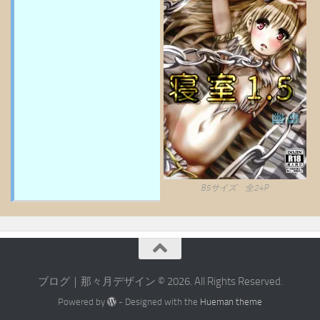
B5サイズ 全24P
ブログ｜那々月デザイン © 2026. All Rights Reserved.
Powered by
- Designed with the
Hueman theme