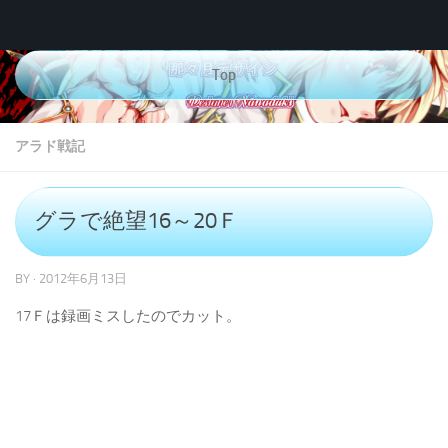
コンテンツへスキップ
Top
アラド戦記
グラで絶望16～20Ｆ
BY
·
2012年6月13日
17Ｆは録画ミスしたのでカット。