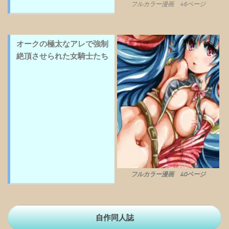
フルカラー漫画 46ページ
オークの極太なアレで強制
絶頂させられた女騎士たち
フルカラー漫画 40ページ
自作同人誌