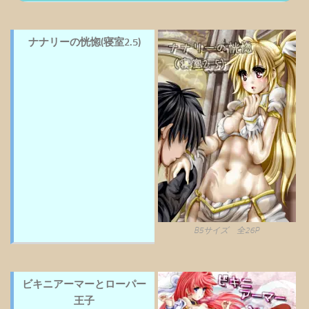
ナナリーの恍惚(寝室2.5)
B5サイズ 全26P
ビキニアーマーとローパー
王子