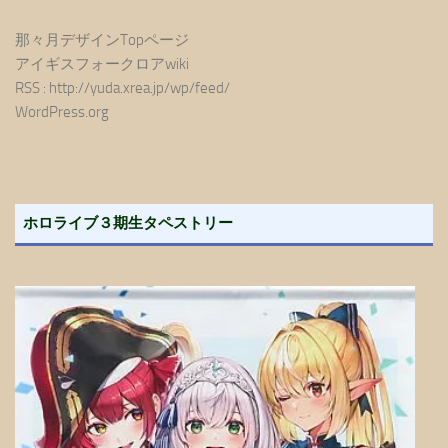
那々月デザインTopページ
アイギスフォークロアwiki
RSS : http://yuda.xrea.jp/wp/feed/
WordPress.org
ホロライブ３期生タペストリー