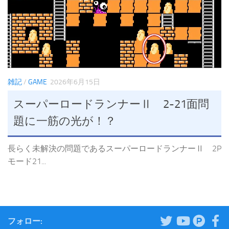
雑記
/
GAME
2026年6月15日
スーパーロードランナーⅡ 2-21面問
題に一筋の光が！？
長らく未解決の問題であるスーパーロードランナーⅡ 2P
モード21...
フォロー: