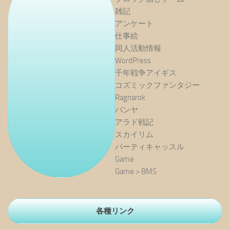
雑記
アンケート
仕事絵
同人活動情報
WordPress
千年戦争アイギス
コズミックファンタジー
Ragnarok
パンヤ
アラド戦記
スカイリム
パーティキャッスル
Game
Game > BMS
各種リンク