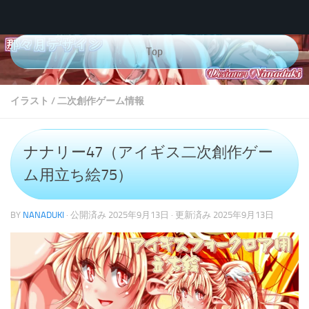
コンテンツへスキップ
Top
イラスト
/
二次創作ゲーム情報
ナナリー47（アイギス二次創作ゲー
ム用立ち絵75）
BY
NANADUKI
· 公開済み
2025年9月13日
· 更新済み
2025年9月13日