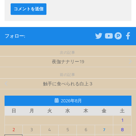
フォロー:
次の記事
夜伽ナナリー19
前の記事
触手に食べられる白上３
2026年8月
日
月
火
水
木
金
土
1
2
3
4
5
6
7
8