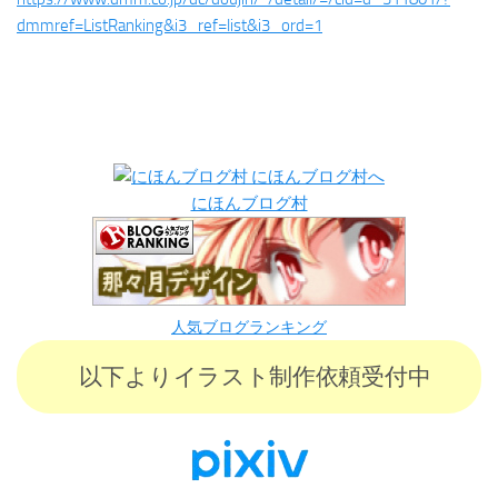
dmmref=ListRanking&i3_ref=list&i3_ord=1
にほんブログ村
人気ブログランキング
以下よりイラスト制作依頼受付中