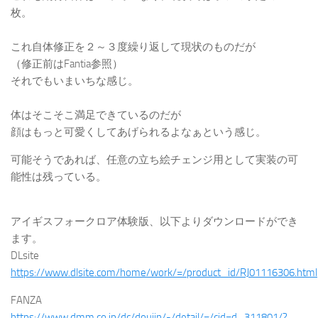
枚。
これ自体修正を２～３度繰り返して現状のものだが
（修正前はFantia参照）
それでもいまいちな感じ。
体はそこそこ満足できているのだが
顔はもっと可愛くしてあげられるよなぁという感じ。
可能そうであれば、任意の立ち絵チェンジ用として実装の可
能性は残っている。
アイギスフォークロア体験版、以下よりダウンロードができ
ます。
DLsite
https://www.dlsite.com/home/work/=/product_id/RJ01116306.html
FANZA
https://www.dmm.co.jp/dc/doujin/-/detail/=/cid=d_311801/?