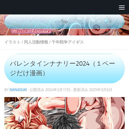
コンテンツへスキップ
Top
イラスト
/
同人活動情報
/
千年戦争アイギス
バレンタインナナリー2024（１ペー
ジだけ漫画）
BY
NANADUKI
· 公開済み
2024年2月17日
· 更新済み
2025年3月6日