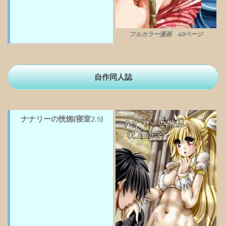
フルカラー漫画 40ページ
自作同人誌
ナナリーの恍惚(寝室2.5)