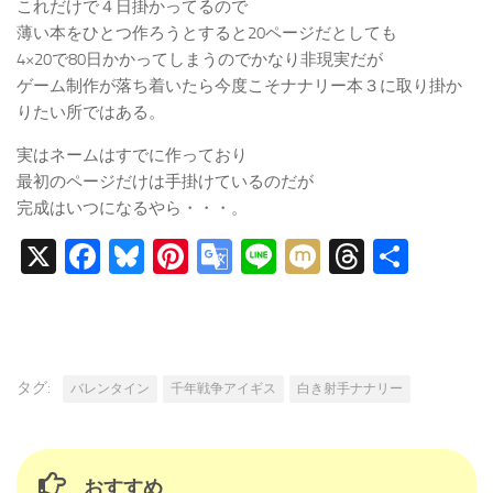
これだけで４日掛かってるので
薄い本をひとつ作ろうとすると20ページだとしても
4×20で80日かかってしまうのでかなり非現実だが
ゲーム制作が落ち着いたら今度こそナナリー本３に取り掛か
りたい所ではある。
実はネームはすでに作っており
最初のページだけは手掛けているのだが
完成はいつになるやら・・・。
X
Facebook
Bluesky
Pinterest
Google
Line
Mixi
Threads
共
Translate
有
タグ:
バレンタイン
千年戦争アイギス
白き射手ナナリー
おすすめ