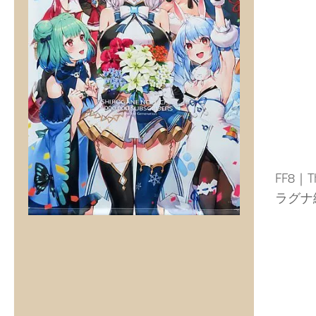
FF8｜Th
ラグナ