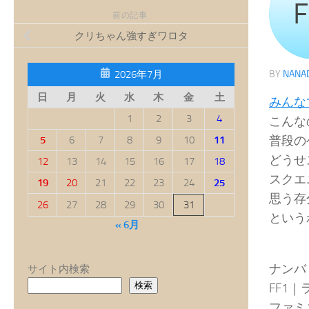
前の記事
クリちゃん強すぎワロタ
2026年7月
BY
NANA
日
月
火
水
木
金
土
みんな
1
2
3
4
こんな
普段の
5
6
7
8
9
10
11
どうせ
12
13
14
15
16
17
18
スクエ
19
20
21
22
23
24
25
思う存
26
27
28
29
30
31
という
« 6月
ナンバ
サイト内検索
検索
FF1
ファミ