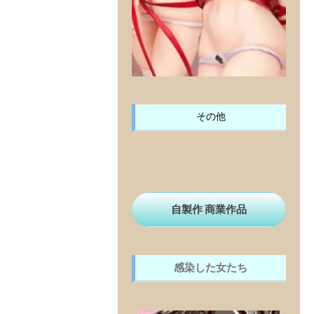
その他
自製作 商業作品
感染した女たち