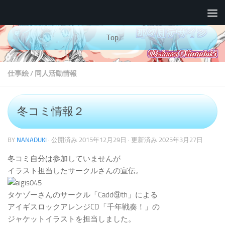
コンテンツへスキップ
Top
仕事絵
/
同人活動情報
冬コミ情報２
BY
NANADUKI
· 公開済み
2015年12月29日
· 更新済み
2025年3月27日
冬コミ自分は参加していませんが
イラスト担当したサークルさんの宣伝。
タケゾーさんのサークル「Cadd⑨th」による
アイギスロックアレンジCD「千年戦奏！」の
ジャケットイラストを担当しました。