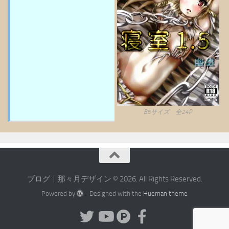
B5サイズ 全24P
ブログ｜那々月デザイン © 2026. All Rights Reserved.
Powered by
- Designed with the
Hueman theme