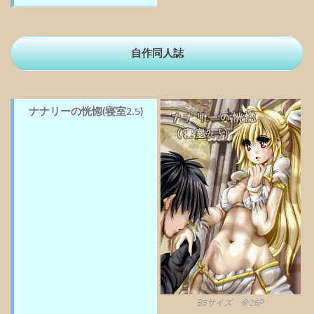
自作同人誌
ナナリーの恍惚(寝室2.5)
B5サイズ 全26P