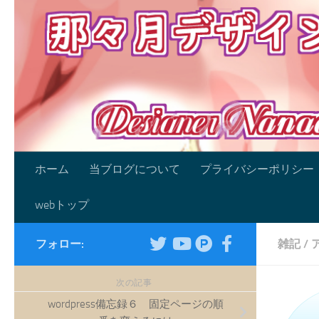
コンテンツへスキップ
ホーム
当ブログについて
プライバシーポリシー
webトップ
フォロー:
雑記
/
次の記事
wordpress備忘録６ 固定ページの順