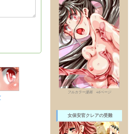
フルカラー漫画 46ページ
グ
女保安官クレアの受難