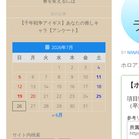
番を変えるには
前の記事
【千年戦争アイギス】あなたの推しキ
ャラ【アンケート】
2026年7月
BY
NANA
日
月
火
水
木
金
土
ホロア
1
2
3
4
5
6
7
8
9
10
11
12
13
14
15
16
17
18
19
20
21
22
23
24
25
26
27
28
29
30
31
« 6月
サイト内検索