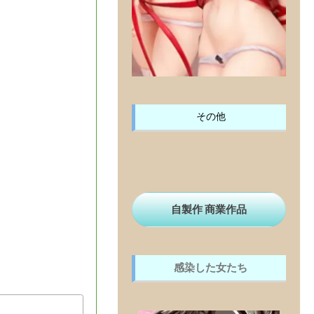
その他
自製作 商業作品
感染した女たち