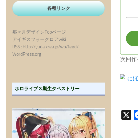
各種リンク
那々月デザインTopページ
アイギスフォークロアwiki
RSS : http://yuda.xrea.jp/wp/feed/
WordPress.org
次回作
ホロライブ３期生タペストリー
X