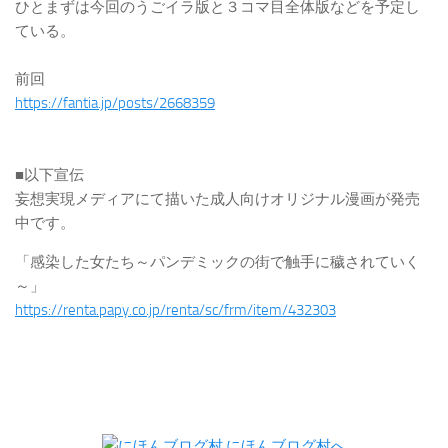
ひとまずは今回のうごイラ版と３コマ目全体版などを予定し
ている。
前回
https://fantia.jp/posts/2668359
■以下宣伝
妄想実現メディアにて描いた成人向けオリジナル漫画が発売
中です。
「感染した女たち～パンデミックの街で触手に穢されていく
～」
https://renta.papy.co.jp/renta/sc/frm/item/432303