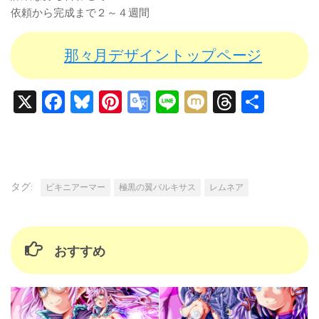
依頼から完成まで２～４週間
那々月デザイントップページ
X
Facebook
Bluesky
Pinterest
Google
Line
Mixi
Threads
共
Translate
有
タグ:
ビキニアーマー
極黒の翼バルキサス
レムネア
おすすめ