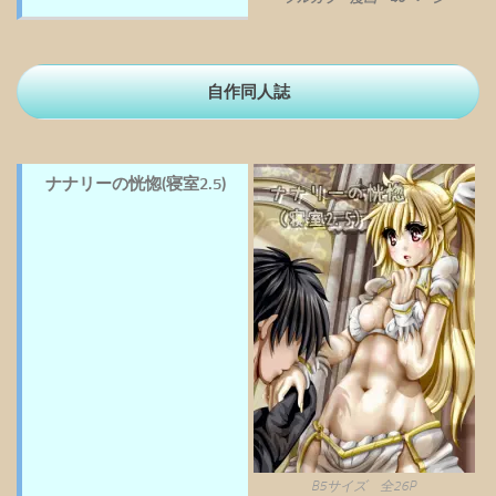
自作同人誌
ナナリーの恍惚(寝室2.5)
B5サイズ 全26P