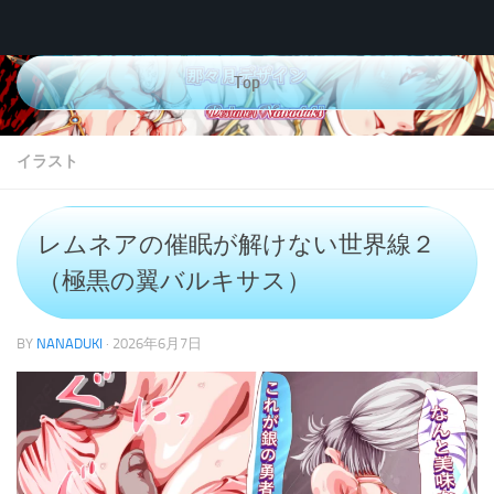
コンテンツへスキップ
Top
イラスト
レムネアの催眠が解けない世界線２
（極黒の翼バルキサス）
BY
NANADUKI
·
2026年6月7日