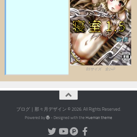
B5サイズ 全24P
ブログ｜那々月デザイン © 2026. All Rights Reserved.
Powered by
- Designed with the
Hueman theme