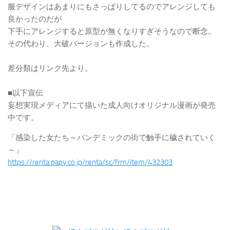
服デザインはあまりにもさっぱりしてるのでアレンジしても
良かったのだが
下手にアレンジすると原型が無くなりすぎそうなので断念。
その代わり、大破バージョンも作成した。
差分類はリンク先より。
■以下宣伝
妄想実現メディアにて描いた成人向けオリジナル漫画が発売
中です。
「感染した女たち～パンデミックの街で触手に穢されていく
～」
https://renta.papy.co.jp/renta/sc/frm/item/432303