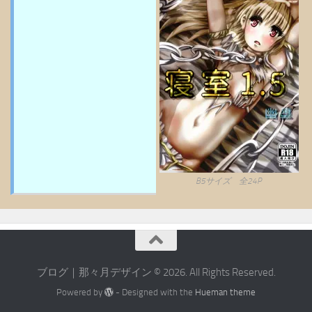
B5サイズ 全24P
ブログ｜那々月デザイン © 2026. All Rights Reserved.
Powered by
- Designed with the
Hueman theme