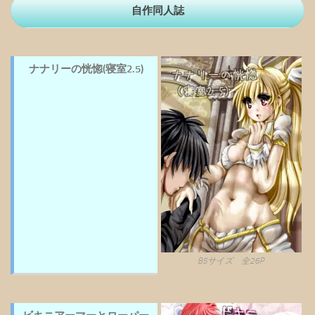
自作同人誌
ナナリーの恍惚(寝室2.5)
B5サイズ 全26P